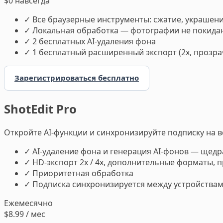
$0
навсегда
✓
Все браузерные инструменты: сжатие, украшени
✓
Локальная обработка — фотографии не покида
✓
2 бесплатных AI-удаления фона
✓
1 бесплатный расширенный экспорт (2x, прозрач
Зарегистрироваться бесплатно
ShotEdit Pro
Откройте AI-функции и синхронизируйте подписку на в
✓
AI-удаление фона и генерация AI-фонов — щедр
✓
HD-экспорт 2x / 4x, дополнительные форматы, п
✓
Приоритетная обработка
✓
Подписка синхронизируется между устройства
Ежемесячно
$8.99
/ мес