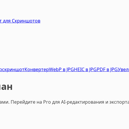
нт для Скриншотов
р
скриншот
Конвертер
WebP в JPG
HEIC в JPG
PDF в JPG
Увел
лан
ми. Перейдите на Pro для AI-редактирования и экспорт