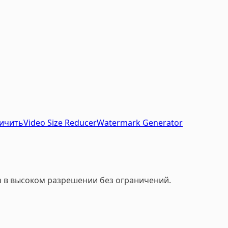
ичить
Video Size Reducer
Watermark Generator
а в высоком разрешении без ограничений.