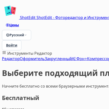
ShotEdit
ShotEdit - Фоторедактор и Инструме
Цены
Русский
Войти
Инструменты
Редактор
Редактор
Оформитель
Закругленный
AI Фон⭐
Компрессо
Выберите подходящий п
Начните бесплатно со всеми браузерными инструмента
Бесплатный