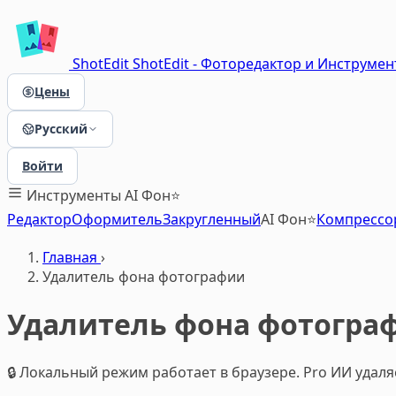
ShotEdit
ShotEdit - Фоторедактор и Инструме
Цены
Русский
Войти
Инструменты
AI Фон⭐
Редактор
Оформитель
Закругленный
AI Фон⭐
Компрессо
Главная
›
Удалитель фона фотографии
Удалитель фона фотогра
🔒 Локальный режим работает в браузере. Pro ИИ удаля