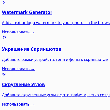
💧
Watermark Generator
Add a text or logo watermark to your photos in the brows
Использовать →
🏞️
Украшение Скриншотов
Добавьте рамки устройств, тени и фоны к скриншотам
Использовать →
🛟
Скругление Углов
Добавьте скругленные углы к фотографиям, легко созд
Использовать →