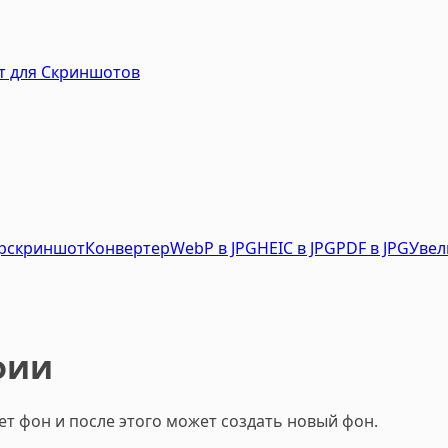
нт для Скриншотов
р
скриншот
Конвертер
WebP в JPG
HEIC в JPG
PDF в JPG
Увел
фии
ет фон и после этого может создать новый фон.