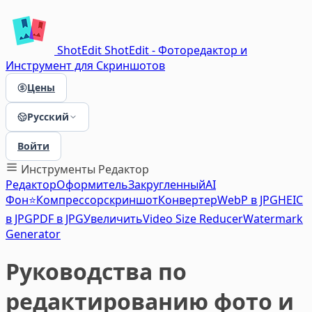
ShotEdit
ShotEdit - Фоторедактор и
Инструмент для Скриншотов
Цены
Русский
Войти
Инструменты
Редактор
Редактор
Оформитель
Закругленный
AI
Фон⭐
Компрессор
скриншот
Конвертер
WebP в JPG
HEIC
в JPG
PDF в JPG
Увеличить
Video Size Reducer
Watermark
Generator
Руководства по
редактированию фото и