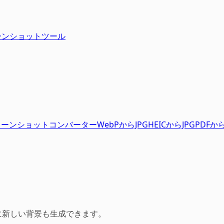
クリーンショットツール
リーンショット
コンバーター
WebPからJPG
HEICからJPG
PDFから
後に新しい背景も生成できます。