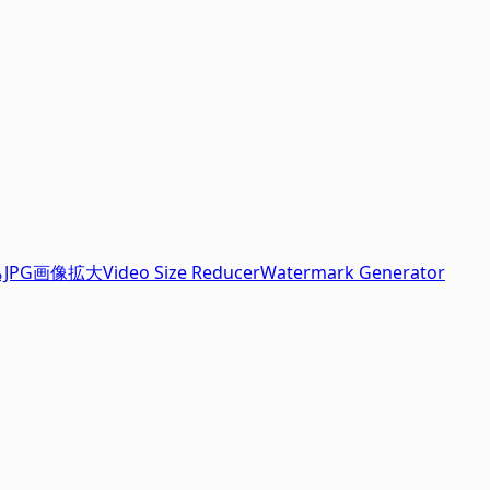
JPG
画像拡大
Video Size Reducer
Watermark Generator