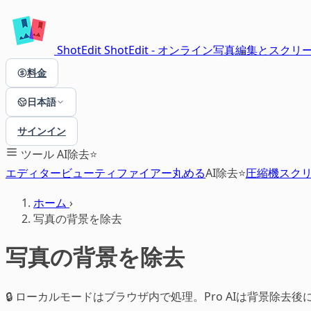
ShotEdit
ShotEdit - オンライン写真編集とス
料金
日本語
サインイン
ツール
AI除去⭐
エディター
ビューティファイアー
丸める
AI除去⭐
圧縮機
スク
ホーム
›
写真の背景を除去
写真の背景を除去
🔒 ローカルモードはブラウザ内で処理。Pro AIは背景除去