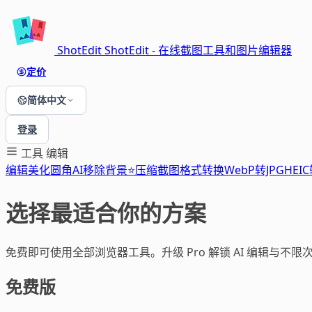
ShotEdit
ShotEdit - 在线截图工具和图片编辑器
定价
简体中文
登录
工具
编辑
编辑
美化
圆角
AI移除背景⭐
压缩
截图
格式转换
WebP转JPG
HEIC
选择最适合你的方案
免费即可使用全部浏览器工具。升级 Pro 解锁 AI 编辑与不
免费版