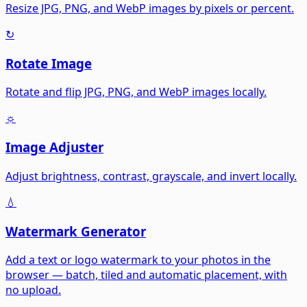
Resize JPG, PNG, and WebP images by pixels or percent.
↻
Rotate Image
Rotate and flip JPG, PNG, and WebP images locally.
☼
Image Adjuster
Adjust brightness, contrast, grayscale, and invert locally.
💧
Watermark Generator
Add a text or logo watermark to your photos in the
browser — batch, tiled and automatic placement, with
no upload.