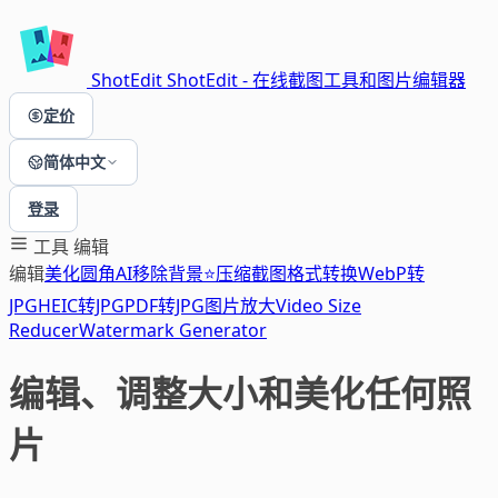
ShotEdit
ShotEdit - 在线截图工具和图片编辑器
定价
简体中文
登录
工具
编辑
编辑
美化
圆角
AI移除背景⭐
压缩
截图
格式转换
WebP转
JPG
HEIC转JPG
PDF转JPG
图片放大
Video Size
Reducer
Watermark Generator
编辑、调整大小和美化任何照
片