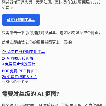
浏览器端工具免费，无需注册。
更快捷的在线编辑照片方式
免费 ✨
📸
在线截图工具
→
只需单击一下,就可捕获可见屏幕、选定区域,甚至整个网页。
然后立即编辑,让你的屏幕截图更上一层楼!
🏞️ 免费在线截图美化工具
🛟 免费照片转圆角
⬇️ 免费图片快速压缩
PDF 免费 PDF 转 JPG
2x 免费在线放大图片
✨ ShotEdit Pro
需要发丝级的 AI 抠图?
服务端 AI 一键抠图与 AI 生成背景，边缘更干净、连发丝都能