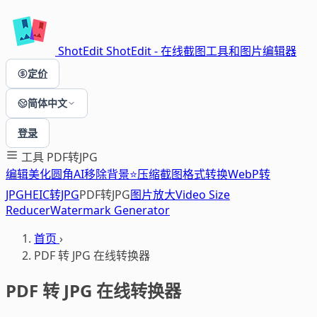
ShotEdit
ShotEdit - 在线截图工具和图片编辑器
定价
简体中文
登录
工具
PDF转JPG
编辑
美化
圆角
AI移除背景⭐
压缩
截图
格式转换
WebP转
JPG
HEIC转JPG
PDF转JPG
图片放大
Video Size
Reducer
Watermark Generator
首页
›
PDF 转 JPG 在线转换器
PDF 转 JPG 在线转换器