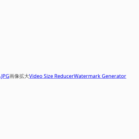
JPG
画像拡大
Video Size Reducer
Watermark Generator