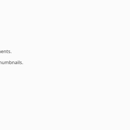
ents.
thumbnails.