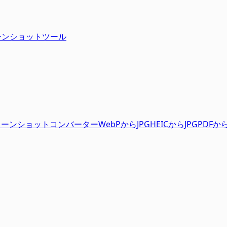
クリーンショットツール
リーンショット
コンバーター
WebPからJPG
HEICからJPG
PDFから