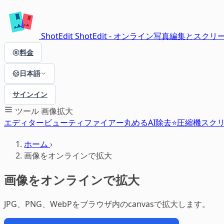
ShotEdit
ShotEdit - オンライン写真編集とス
料金
日本語
サインイン
ツール
画像拡大
エディター
ビューティファイアー
丸める
AI除去⭐
圧縮機
スク
ホーム
›
画像をオンラインで拡大
画像をオンラインで拡大
JPG、PNG、WebPをブラウザ内のcanvasで拡大します。