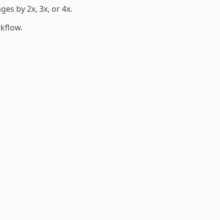
es by 2x, 3x, or 4x.
kflow.
s