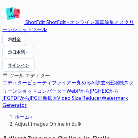
ShotEdit
ShotEdit - オンライン写真編集とスクリ
ーンショットツール
料金
日本語
サインイン
ツール
エディター
エディター
ビューティファイアー
丸める
AI除去⭐
圧縮機
スク
リーンショット
コンバーター
WebPからJPG
HEICから
JPG
PDFからJPG
画像拡大
Video Size Reducer
Watermark
Generator
ホーム
›
Adjust Images Online in Bulk