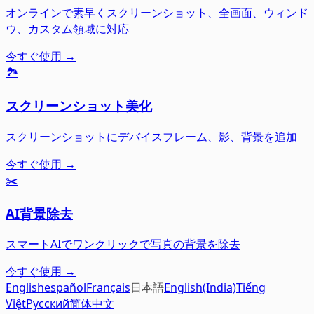
オンラインで素早くスクリーンショット、全画面、ウィンド
ウ、カスタム領域に対応
今すぐ使用 →
🏞️
スクリーンショット美化
スクリーンショットにデバイスフレーム、影、背景を追加
今すぐ使用 →
✂️
AI背景除去
スマートAIでワンクリックで写真の背景を除去
今すぐ使用 →
English
español
Français
日本語
English(India)
Tiếng
Việt
Русский
简体中文