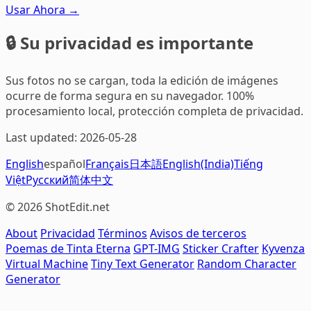
Usar Ahora →
🔒 Su privacidad es importante
Sus fotos no se cargan, toda la edición de imágenes
ocurre de forma segura en su navegador. 100%
procesamiento local, protección completa de privacidad.
Last updated: 2026-05-28
English
español
Français
日本語
English(India)
Tiếng
Việt
Русский
简体中文
© 2026 ShotEdit.net
About
Privacidad
Términos
Avisos de terceros
Poemas de Tinta Eterna
GPT-IMG
Sticker Crafter
Kyvenza
Virtual Machine
Tiny Text Generator
Random Character
Generator