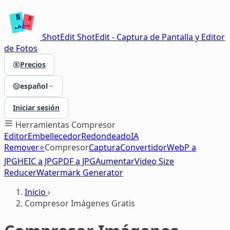
ShotEdit
ShotEdit - Captura de Pantalla y Editor
de Fotos
Precios
español
Iniciar sesión
Herramientas
Compresor
Editor
Embellecedor
Redondeado
IA
Remover⭐
Compresor
Captura
Convertidor
WebP a
JPG
HEIC a JPG
PDF a JPG
Aumentar
Video Size
Reducer
Watermark Generator
Inicio
›
Compresor Imágenes Gratis