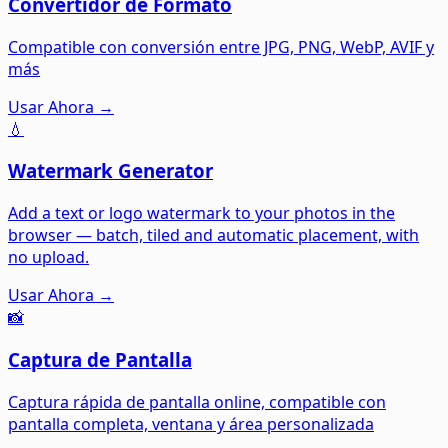
Convertidor de Formato
Compatible con conversión entre JPG, PNG, WebP, AVIF y
más
Usar Ahora →
💧
Watermark Generator
Add a text or logo watermark to your photos in the
browser — batch, tiled and automatic placement, with
no upload.
Usar Ahora →
📸
Captura de Pantalla
Captura rápida de pantalla online, compatible con
pantalla completa, ventana y área personalizada