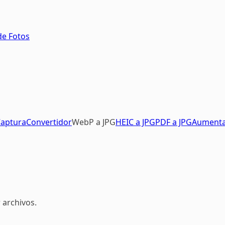
de Fotos
aptura
Convertidor
WebP a JPG
HEIC a JPG
PDF a JPG
Aument
 archivos.