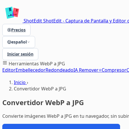
ShotEdit
ShotEdit - Captura de Pantalla y Editor 
Precios
español
Iniciar sesión
Herramientas
WebP a JPG
Editor
Embellecedor
Redondeado
IA Remover⭐
Compresor
C
Inicio
›
Convertidor WebP a JPG
Convertidor WebP a JPG
Convierte imágenes WebP a JPG en tu navegador, sin subir