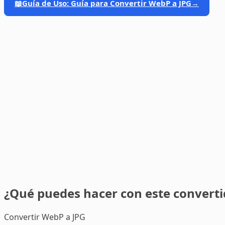
📖
Guía de Uso: Guía para Convertir WebP a JPG
→
¿Qué puedes hacer con este converti
Convertir WebP a JPG