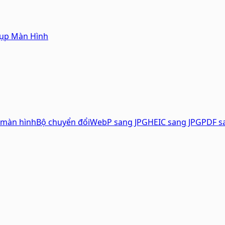
hụp Màn Hình
 màn hình
Bộ chuyển đổi
WebP sang JPG
HEIC sang JPG
PDF s