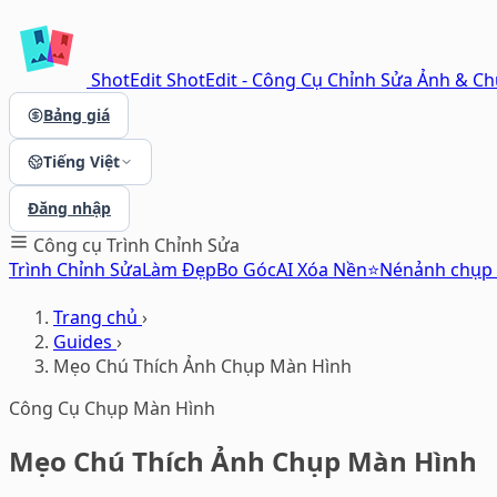
ShotEdit
ShotEdit - Công Cụ Chỉnh Sửa Ảnh & C
Bảng giá
Tiếng Việt
Đăng nhập
Công cụ
Trình Chỉnh Sửa
Trình Chỉnh Sửa
Làm Đẹp
Bo Góc
AI Xóa Nền⭐
Nén
ảnh chụp
Trang chủ
›
Guides
›
Mẹo Chú Thích Ảnh Chụp Màn Hình
Công Cụ Chụp Màn Hình
Mẹo Chú Thích Ảnh Chụp Màn Hình