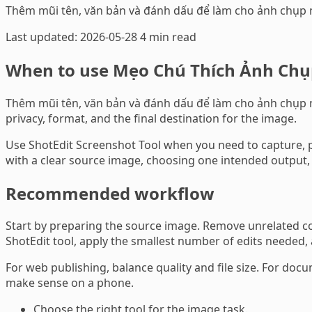
Thêm mũi tên, văn bản và đánh dấu để làm cho ảnh chụp 
Last updated: 2026-05-28
4 min read
When to use Mẹo Chú Thích Ảnh Ch
Thêm mũi tên, văn bản và đánh dấu để làm cho ảnh chụp màn
privacy, format, and the final destination for the image.
Use ShotEdit Screenshot Tool when you need to capture, p
with a clear source image, choosing one intended output, a
Recommended workflow
Start by preparing the source image. Remove unrelated con
ShotEdit tool, apply the smallest number of edits needed,
For web publishing, balance quality and file size. For docu
make sense on a phone.
Choose the right tool for the image task.