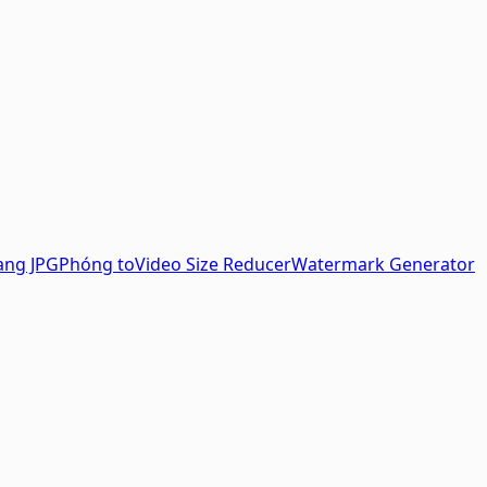
ang JPG
Phóng to
Video Size Reducer
Watermark Generator